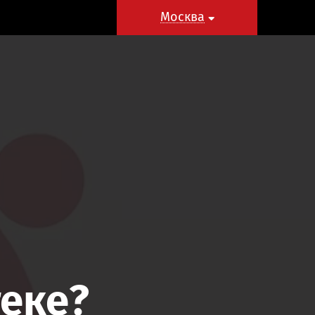
Москва
Москва
теке?