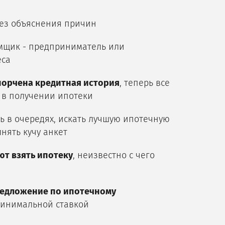
ез объяснения причин
аемщик - предприниматель или
еса
порчена кредитная история
, теперь все
 в получении ипотеки
ь в очередях, искать лучшую ипотечную
нять кучу анкет
т взять ипотеку
, неизвестно с чего
редложение по ипотечному
инимальной ставкой