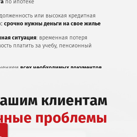
та
по ипотеке
адолженность или высокая кредитная
ас
срочно нужны деньги на свое жилье
ная ситуация
: временная потеря
ость платить за учебу, пенсионный
лнением
всех необходимых документов
нашим клиентам
чные проблемы