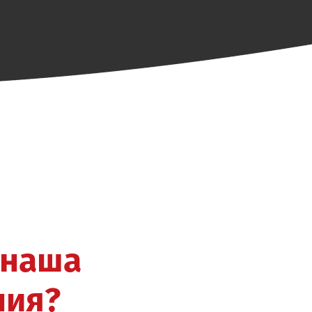
наша
ния?