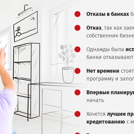
Отказы в банках
б
Отказ
, так как з
собственник бизн
Однажды была
ис
банки отказывают
Нет времени
стоят
программу и запол
Впервые планирую
начать
Хочется
лучшее п
кредитованию
с м