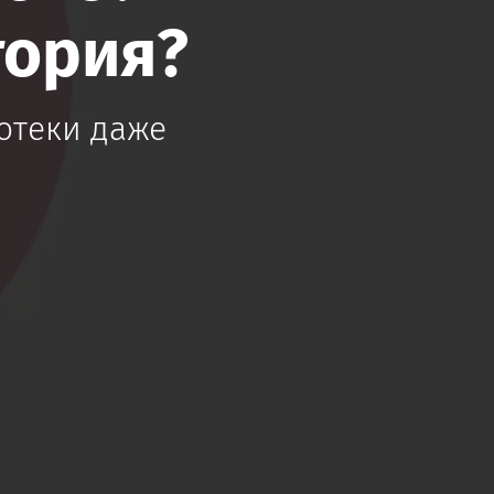
тория?
отеки даже