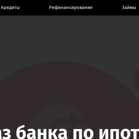
Кредиты
Кредиты
Рефинансирование
Рефинансирование
Займы
Займы
з банка по ипо